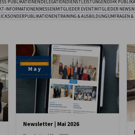
ESS PUBLIKATIONEN
DELEGATION
DIENSTLEISTUNGEN
DIHK PUBLIK
KT-INFORMATIONEN
MESSEN
MITGLIEDER EVENT
MITGLIEDER NEWS
N
ICK
SONDERPUBLIKATIONEN
TRAINING & AUSBILDUNG
UMFRAGEN & 
Newsletter | Mai 2026