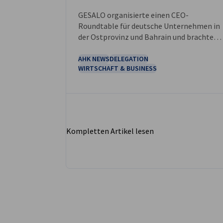
GESALO organisierte einen CEO-
Roundtable für deutsche Unternehmen in
der Ostprovinz und Bahrain und brachte
dabei Vertreterinnen und Vertreter der
Wirtschaft zusammen, um die aktuelle
AHK NEWS
DELEGATION
WIRTSCHAFT & BUSINESS
Lage sowie jüngste wirtschaftliche
Entwicklungen in der Region zu
diskutieren.
Kompletten Artikel lesen