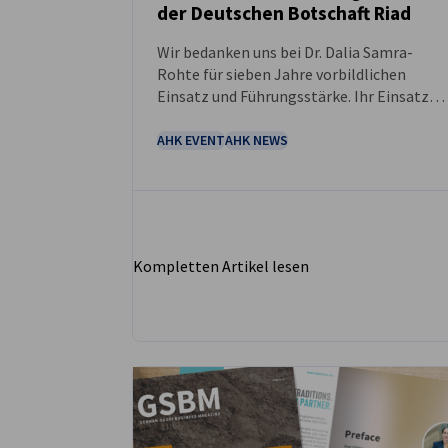
der Deutschen Botschaft Riad
NEUIGKEITEN
Wir bedanken uns bei Dr. Dalia Samra-
Rohte für sieben Jahre vorbildlichen
Einsatz und Führungsstärke. Ihr Einsatz
hat Partnerschaften gestärkt, die
Zusammenarbeit gefördert und einen
AHK EVENT
AHK NEWS
bleibenden positiven Einfluss auf unsere
Gemeinschaften ausgeübt.
Kompletten Artikel lesen