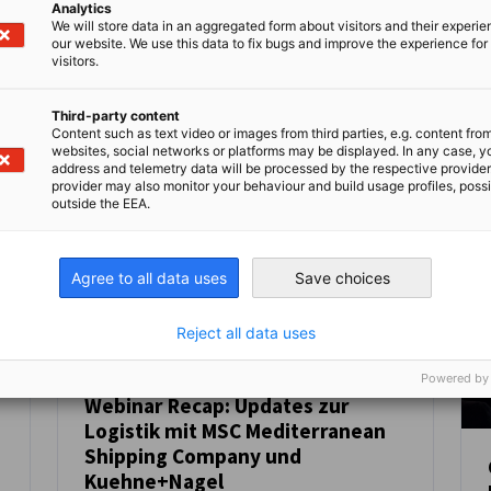
Analytics
University of Petroleum & Minerals
We will store data in an aggregated form about visitors and their experi
Kompletten Artikel lesen
Kom
(KFUPM) mitveranstaltet.
our website. We use this data to fix bugs and improve the experience for 
visitors.
Third-party content
Content such as text video or images from third parties, e.g. content fro
websites, social networks or platforms may be displayed. In any case, y
address and telemetry data will be processed by the respective provider
provider may also monitor your behaviour and build usage profiles, poss
outside the EEA.
Agree to all data uses
Save choices
Reject all data uses
Powered by
Webinar Recap: Updates zur
Logistik mit MSC Mediterranean
NEUIGKEITEN
Shipping Company und
Kuehne+Nagel