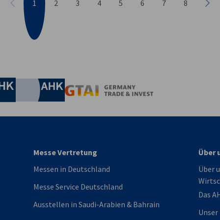
1
2
3
4
5
6
7
8
Vorherige
Näc
irtschaft und Energie
Industrie- und Handelskammer
Industrie- und Handelskammer
AHK.de
Germany Trade & In
Messe Vertretung
Über 
Messen in Deutschland
Über u
Wirtsc
Messe Service Deutschland
Das A
Ausstellen in Saudi-Arabien & Bahrain
Unser 