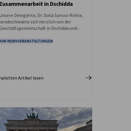
Zusammenarbeit in Dschidda
NEUIGKEITEN
Unsere Delegierte, Dr. Dalia Samra-Rohte,
verabschiedete sich herzlich von der
Geschäftsgemeinschaft in Dschidda und
markierte damit den Abschluss eines
wirkungsvollen Kapitels der
AHK NEWS
VERANSTALTUNGEN
Zusammenarbeit und des Engagements.
pletten Artikel lesen