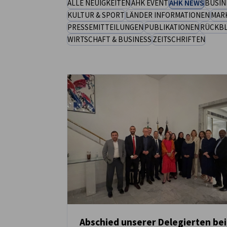
ALLE NEUIGKEITEN
AHK EVENT
AHK NEWS
BUSIN
KULTUR & SPORT
LÄNDER INFORMATIONEN
MAR
Saudi Arabia
PRESSEMITTEILUNGEN
PUBLIKATIONEN
RÜCKBL
WIRTSCHAFT & BUSINESS
ZEITSCHRIFTEN
Abschied unserer Delegierten bei