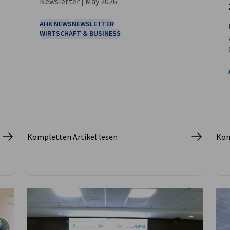
Newsletter | May 2026
NEUIGKEITEN
AHK NEWS
NEWSLETTER
WIRTSCHAFT & BUSINESS
Kompletten Artikel lesen
Kom