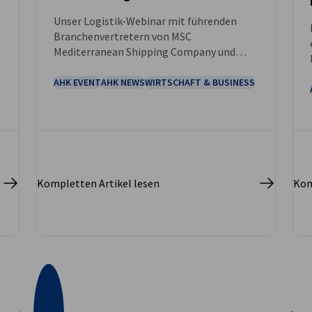
Unser Logistik-Webinar mit führenden
Branchenvertretern von MSC
Mediterranean Shipping Company und
Kuehne+Nagel bot wertvolle Einblicke in
aktuelle Entwicklungen,
AHK EVENT
AHK NEWS
WIRTSCHAFT & BUSINESS
Herausforderungen und Zukunftstrends der
globalen Lieferketten.
Kompletten Artikel lesen
Kom