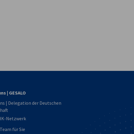
hste
vest
uns | GESALO
ns | Delegation der Deutschen
haft
HK-Netzwerk
Team für Sie