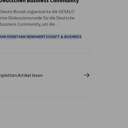
Deutschen Business Community
NEUIGKEITEN
Diesen Monat organisierte die GESALO
eine Diskussionsrunde für die Deutsche
Business Community, um die
Herausforderungen zu erörtern, mit denen
unsere Unternehmen aufgrund der
AHK EVENT
AHK NEWS
WIRTSCHAFT & BUSINESS
aktuellen Lage in der Region konfrontiert
sind.
pletten Artikel lesen