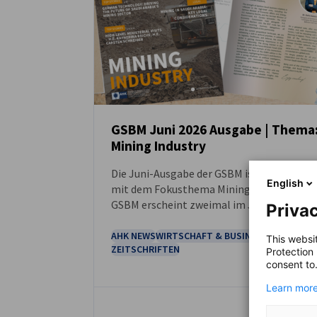
GSBM Juni 2026 Ausgabe | Thema
Mining Industry
NEUIGKEITEN
Die Juni-Ausgabe der GSBM ist erschienen 
English
mit dem Fokusthema Mining Industry. Die
GSBM erscheint zweimal im Jahr auf
Privac
Englisch.
AHK NEWS
WIRTSCHAFT & BUSINESS
This websi
ZEITSCHRIFTEN
Protection
consent to
Learn more