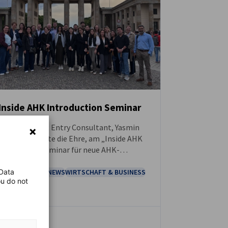
Inside AHK Introduction Seminar
Unsere Market Entry Consultant, Yasmin
NEUIGKEITEN
Schneider, hatte die Ehre, am „Inside AHK
Einführungsseminar für neue AHK-
Kolleginnen und -Kollegen“
teilzunehmen, das bei der DIHK in Berlin
AHK EVENT
AHK NEWS
WIRTSCHAFT & BUSINESS
 Data
ou do not
ausgerichtet wurde.