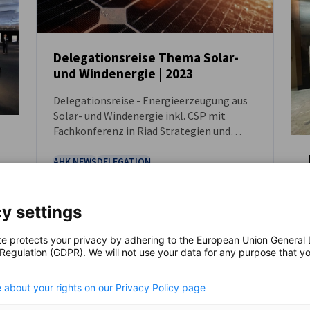
Delegationsreise Thema Solar-
und Windenergie | 2023
NEUIGKEITEN
Delegationsreise - Energieerzeugung aus
Solar- und Windenergie inkl. CSP mit
Fachkonferenz in Riad Strategien und
Zielsetzungen Saudi-Arabiens im Bereich
Solar- und Windenergie
AHK NEWS
DELEGATION
WIRTSCHAFT & BUSINESS
y settings
te protects your privacy by adhering to the European Union General
 Regulation (GDPR). We will not use your data for any purpose that y
.
 about your rights on our Privacy Policy page