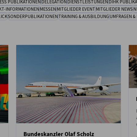
ESS PUBLIKATIONEN
DELEGATION
DIENSTLEISTUNGEN
DIHK PUBLIK
KT-INFORMATIONEN
MESSEN
MITGLIEDER EVENT
MITGLIEDER NEWS
N
ICK
SONDERPUBLIKATIONEN
TRAINING & AUSBILDUNG
UMFRAGEN & 
Bundeskanzler Olaf Scholz