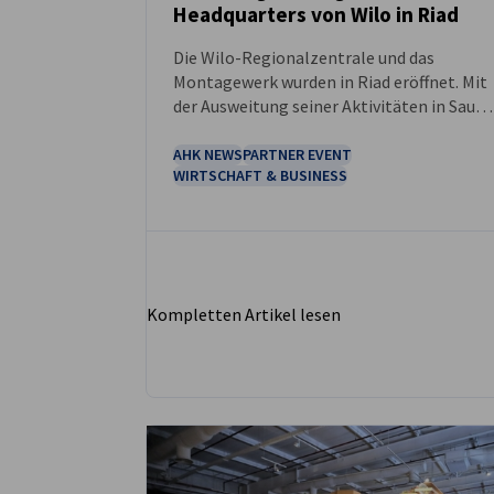
Headquarters von Wilo in Riad
NEUIGKEITEN
Die Wilo-Regionalzentrale und das
Montagewerk wurden in Riad eröffnet. Mit
der Ausweitung seiner Aktivitäten in Saudi
Arabien reagiert das Unternehmen auf die
hohe Nachfrage nach deutscher
AHK NEWS
PARTNER EVENT
WIRTSCHAFT & BUSINESS
Technologie und Forschung auf dem saudi-
arabischen Markt.
Kompletten Artikel lesen