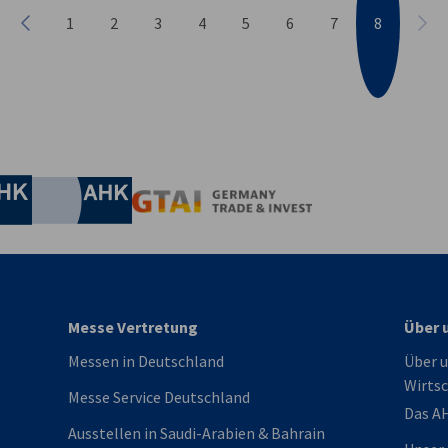
1
2
3
4
5
6
7
8
Vorherige
Näc
irtschaft und Energie
Industrie- und Handelskammer
Industrie- und Handelskammer
AHK.de
Germany Trade & In
Messe Vertretung
Über 
Messen in Deutschland
Über u
Wirtsc
Messe Service Deutschland
Das A
Ausstellen in Saudi-Arabien & Bahrain