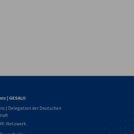
hste
vest
uns | GESALO
ns | Delegation der Deutschen
haft
HK-Netzwerk