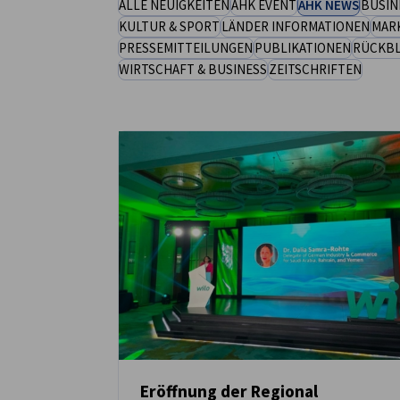
ALLE NEUIGKEITEN
AHK EVENT
AHK NEWS
BUSIN
KULTUR & SPORT
LÄNDER INFORMATIONEN
MAR
Saudi Arabia
PRESSEMITTEILUNGEN
PUBLIKATIONEN
RÜCKBL
WIRTSCHAFT & BUSINESS
ZEITSCHRIFTEN
Eröffnung der Regional