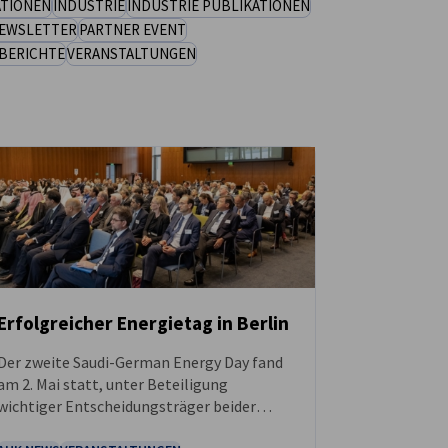
ATIONEN
INDUSTRIE
INDUSTRIE PUBLIKATIONEN
EWSLETTER
PARTNER EVENT
BERICHTE
VERANSTALTUNGEN
Erfolgreicher Energietag in Berlin
Der zweite Saudi-German Energy Day fand
NEUIGKEITEN
am 2. Mai statt, unter Beteiligung
wichtiger Entscheidungsträger beider
Länder. Führende Persönlichkeiten aus