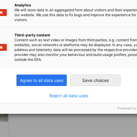
Analytics
We will store data in an aggregated form about visitors and their experi
our website. We use this data to fix bugs and improve the experience for 
visitors.
Kompletten Artikel lesen
Kom
Third-party content
Content such as text video or images from third parties, e.g. content fro
websites, social networks or platforms may be displayed. In any case, y
address and telemetry data will be processed by the respective provider
provider may also monitor your behaviour and build usage profiles, poss
outside the EEA.
Agree to all data uses
Save choices
Reject all data uses
Powered by