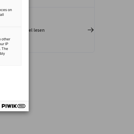
Klimaschutz (BMWK) eine
ences on
Wirtschaftsdelegationsreise nach Saudi-
all
Arabien.
pletten Artikel lesen
m other
our IP
. The
ibly