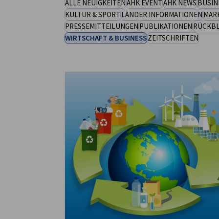
ALLE NEUIGKEITEN
AHK EVENT
AHK NEWS
BUSIN
KULTUR & SPORT
LÄNDER INFORMATIONEN
MAR
Saudi Arabia
PRESSEMITTEILUNGEN
PUBLIKATIONEN
RÜCKBL
WIRTSCHAFT & BUSINESS
ZEITSCHRIFTEN