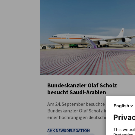
Bundeskanzler Olaf Scholz
besucht Saudi-Arabien
NEUIGKEITEN
Am 24. September besuchte
English
Bundeskanzler Olaf Scholz in Begleitung
Privac
einer hochrangigen deutschen
Wirtschaftsdelegation Saudi-Arabien.
This websi
AHK NEWS
DELEGATION
Protection