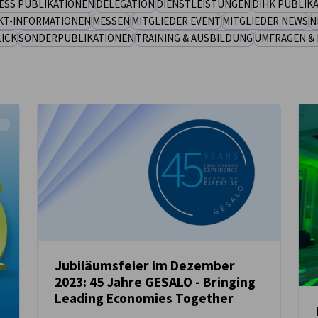
ESS PUBLIKATIONEN
DELEGATION
DIENSTLEISTUNGEN
DIHK PUBLIK
KT-INFORMATIONEN
MESSEN
MITGLIEDER EVENT
MITGLIEDER NEWS
N
ICK
SONDERPUBLIKATIONEN
TRAINING & AUSBILDUNG
UMFRAGEN & 
Jubiläumsfeier im Dezember
2023: 45 Jahre GESALO - Bringing
NEUIGKEITEN
Leading Economies Together