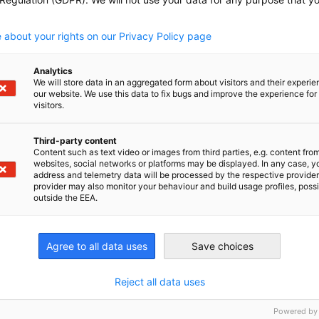
.
 about your rights on our Privacy Policy page
Analytics
We will store data in an aggregated form about visitors and their experi
our website. We use this data to fix bugs and improve the experience for 
visitors.
Kompletten Artikel lesen
Kom
Third-party content
Content such as text video or images from third parties, e.g. content fro
websites, social networks or platforms may be displayed. In any case, y
address and telemetry data will be processed by the respective provider
provider may also monitor your behaviour and build usage profiles, poss
outside the EEA.
Agree to all data uses
Save choices
Reject all data uses
n
Powered by