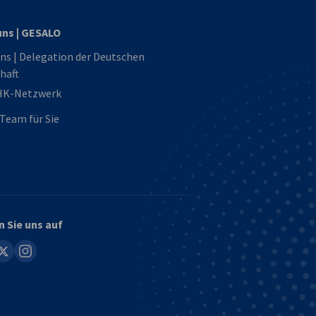
uns | GESALO
ns | Delegation der Deutschen
haft
HK-Netzwerk
Team für Sie
n Sie uns auf
in
instagram