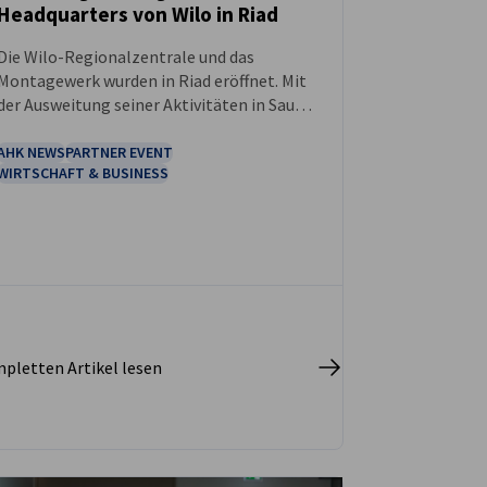
Headquarters von Wilo in Riad
NEUIGKEITEN
Die Wilo-Regionalzentrale und das
Montagewerk wurden in Riad eröffnet. Mit
der Ausweitung seiner Aktivitäten in Saudi-
Arabien reagiert das Unternehmen auf die
hohe Nachfrage nach deutscher
AHK NEWS
PARTNER EVENT
WIRTSCHAFT & BUSINESS
Technologie und Forschung auf dem saudi-
arabischen Markt.
pletten Artikel lesen