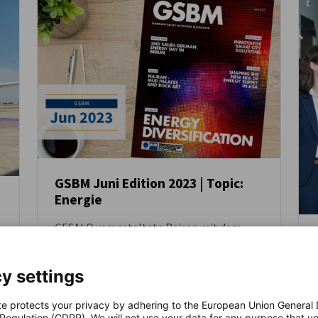
GSBM Juni Edition 2023 | Topic:
Energie
NEUIGKEITEN
GESALO veranstaltete Reisen mit dem
Energieministerium, dem
Investitionsministerium und dem
y settings
Nationalen Programm für industrielle
Entwicklung und Logistik (NIDLP) nach
BUSINESS PUBLIKATIONEN
WIRTSCHAFT & BUSINESS
ZEITSCHRIFTEN
Deutschland.
te protects your privacy by adhering to the European Union General
 Regulation (GDPR). We will not use your data for any purpose that y