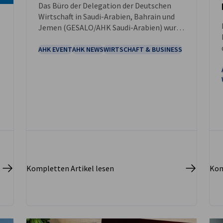
Das Büro der Delegation der Deutschen
Wirtschaft in Saudi-Arabien, Bahrain und
Jemen (GESALO/AHK Saudi-Arabien) wurde
1978 gegründet, Im Dezember 2023 feiert
das GESALO-Team gemeinsam mit
AHK EVENT
AHK NEWS
WIRTSCHAFT & BUSINESS
Vertretern der Wirtschaft sein 45-jähriges
Jubiläum.
Kompletten Artikel lesen
Kom