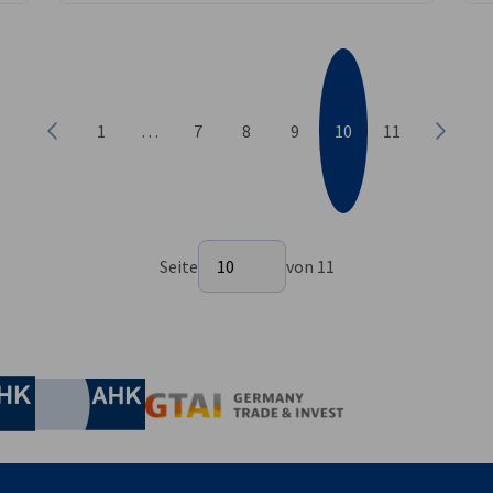
1
…
7
8
9
10
11
Vorherige
Nächst
Seite auswählen
Seite
10
von 11
Seite 10 von 11
irtschaft und Energie
Industrie- und Handelskammer
Industrie- und Handelskammer
AHK.de
Germany Trade & In