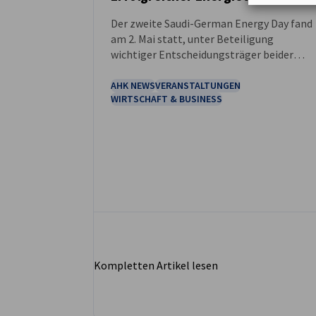
Der zweite Saudi-German Energy Day fand
NEUIGKEITEN
am 2. Mai statt, unter Beteiligung
wichtiger Entscheidungsträger beider
Länder. Führende Persönlichkeiten aus
dem Energiesektor kommen zusammen,
AHK NEWS
VERANSTALTUNGEN
WIRTSCHAFT & BUSINESS
um aktuelle Trends zu diskutieren und um
bewährte Verfahren und Erfahrungen für
einen nachhaltigen Energiemix
auszutauschen, wobei der Schwerpunkt au
Wasserstoff liegt.
Kompletten Artikel lesen