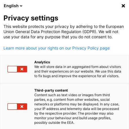
English
Suche öffnen
Navi
Ein
Delegation der Deutschen Wir
Privacy settings
This website protects your privacy by adhering to the European
Union General Data Protection Regulation (GDPR). We will not
use your data for any purpose that you do not consent to.
Learn more about your rights on our Privacy Policy page
Analytics
We will store data in an aggregated form about visitors
and their experiences on our website. We use this data
to fix bugs and improve the experience for all visitors.
Delegationsreisen mit GESALO
Markteintritt - Erste Schritte in
Third-party content
Über uns | Delegation der
Content such as text video or images from third
den neuen Markt
parties, e.g. content from other websites, social
German
Deutschen Wirtschaft
Speziell kleine und mittelständische Unternehmen sind bei
networks or platforms may be displayed. In any case,
your IP address and telemetry data will be processed
ihrem Eintritt in Saudi-Arabien, Bahrain oder Jemen auf
Sie möchten auf dem saudischen oder bahrainischen Markt
by the respective provider. The provider may also
Marktsektoren | Eine Übersicht
Unterstützung...
monitor your behaviour and build usage profiles,
GESALO ist Teil des weltweiten AHK-Netzes mit 150
Fuß fassen und neue Geschäftsmöglichkeiten erschließen?
possibly outside the EEA.
Auslandshandelskammern und Repräsentationen in 93
Planen...