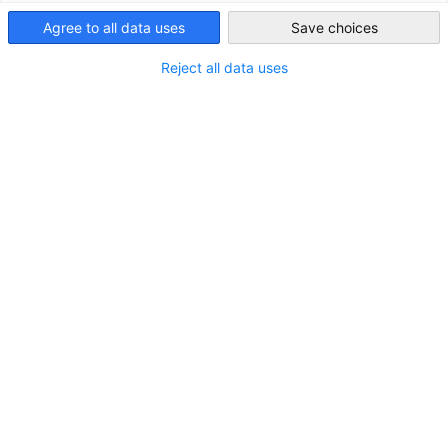
Diversifizierung der Wirtschaft in Saudi-Arabien: Zu
Ländern.
MEHR ANSEHEN
Agree to all data uses
Save choices
beobachtende Sektoren
Saudi Arabia
MEHR ANSEHEN
MEHR ANSEHEN
Reject all data uses
MEHR ANSEHEN
Events und News
vorherige
nächste