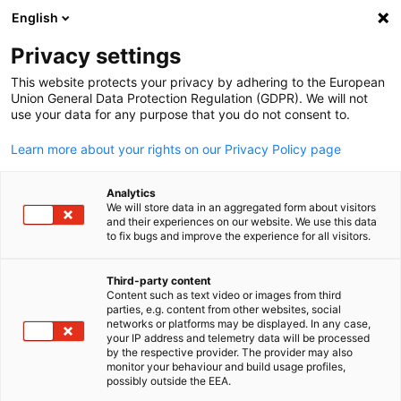
English
Suche öffnen
Navi
Ein
Privacy settings
This website protects your privacy by adhering to the European
Union General Data Protection Regulation (GDPR). We will not
use your data for any purpose that you do not consent to.
Learn more about your rights on our Privacy Policy page
Analytics
We will store data in an aggregated form about visitors
and their experiences on our website. We use this data
to fix bugs and improve the experience for all visitors.
Canva / Antonio_Diaz|Getty Images
Job-Portal
Third-party content
Content such as text video or images from third
parties, e.g. content from other websites, social
German
networks or platforms may be displayed. In any case,
Hier finden Sie aktuelle Stellenausschreibungen von deutschen
your IP address and telemetry data will be processed
Unternehmen in Saudi Arabien.
by the respective provider. The provider may also
monitor your behaviour and build usage profiles,
Stellenangebote aus dem Netzwerk
possibly outside the EEA.