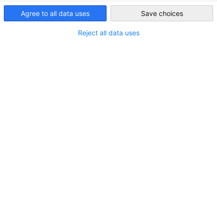
die Messe.
Agree to all data uses
Save choices
Saudi Arabia
Unsere Dienstleistungen
Reject all data uses
Für Aussteller
Messewahl nach Geschäftsfeldern und Zielsetzung
Bereitstellung von Messeinformationen
Hilfe beim Anmeldeprozess
Unterstütung bei der Standfächenauswahl
Empfehlung Messebaufirmen
Marketingdienstleistungen vor Messebeginn in
Deutschland
Vermittlung von Geschäftspartnern