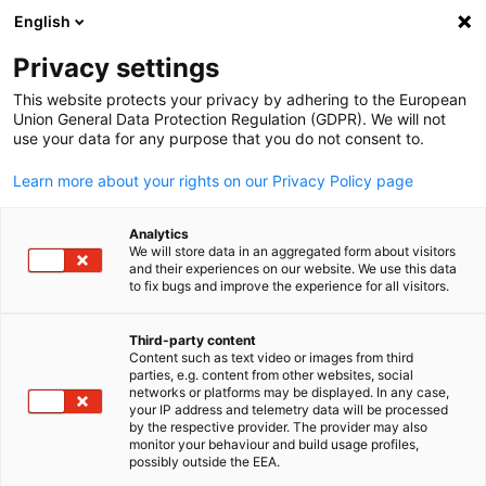
English
Suche öffnen
Navi
Ein
Privacy settings
This website protects your privacy by adhering to the European
Union General Data Protection Regulation (GDPR). We will not
use your data for any purpose that you do not consent to.
Learn more about your rights on our Privacy Policy page
Analytics
We will store data in an aggregated form about visitors
and their experiences on our website. We use this data
to fix bugs and improve the experience for all visitors.
from Unsplash, ID MAnhvw0nDDY / by hivan-arvizu-soyhivan
Messe Service Deutschland
Third-party content
Content such as text video or images from third
parties, e.g. content from other websites, social
German
networks or platforms may be displayed. In any case,
Durch die Vertretung namhafter deutscher Messegesellschafte
your IP address and telemetry data will be processed
führen wir Aussteller und Fachbesucher aus Saudi Arabien,
by the respective provider. The provider may also
monitor your behaviour and build usage profiles,
Bahrain und Jemen nach Deutschland. Wir unterstützen Sie bei
possibly outside the EEA.
der Vorbereitung, Durchführung und der Nachbereitung rund u