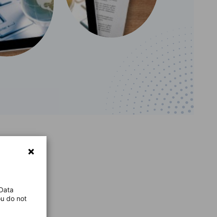
 Data
ou do not