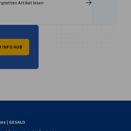
pletten Artikel lesen
 INFO HUB
vest
uns | GESALO