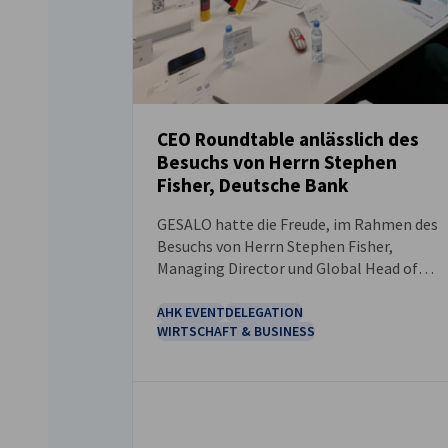
CEO Roundtable anlässlich des
Besuchs von Herrn Stephen
NEUIGKEITEN
Fisher, Deutsche Bank
GESALO hatte die Freude, im Rahmen des
Besuchs von Herrn Stephen Fisher,
Managing Director und Global Head of
Government & Public Affairs der Deutsche
Bank, einen exklusiven CEO Roundtable
AHK EVENT
DELEGATION
WIRTSCHAFT & BUSINESS
auszurichten.