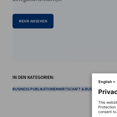
MEHR ANSEHEN
vorherige
nächste
IN DEN KATEGORIEN:
English
BUSINESS PUBLIKATIONEN
WIRTSCHAFT & BUSINESS
ZEITSCH
Privac
This websi
Protection
consent to