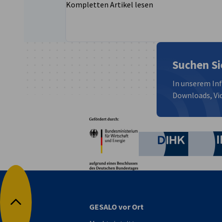
Kompletten Artikel lesen
Suchen Si
In unserem In
Downloads, Vid
Partner
Bundesministerium für W
Deutsche 
GESALO vor Ort
Nach oben