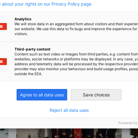
 about your rights on our Privacy Policy page
Analytics
We will store data in an aggregated form about visitors and their experi
en
en
 Xing teilen
Kopiere URL zum Clipboard
our website. We use this data to fix bugs and improve the experience for 
visitors.
Third-party content
 lesen
Content such as text video or images from third parties, e.g. content fro
websites, social networks or platforms may be displayed. In any case, y
address and telemetry data will be processed by the respective provider
provider may also monitor your behaviour and build usage profiles, poss
outside the EEA.
Agree to all data uses
Save choices
Reject all data uses
Powered by