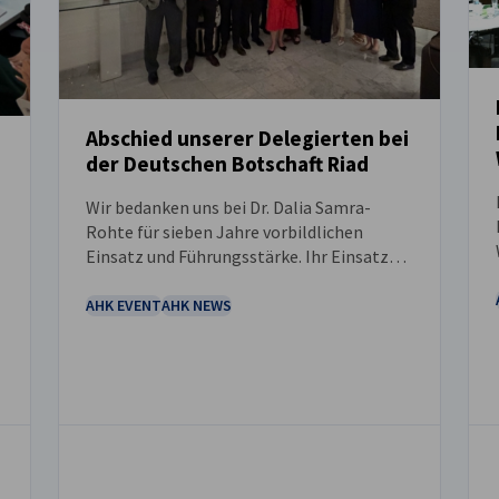
Abschied unserer Delegierten bei
der Deutschen Botschaft Riad
NEUIGKEITEN
Wir bedanken uns bei Dr. Dalia Samra-
Rohte für sieben Jahre vorbildlichen
Einsatz und Führungsstärke. Ihr Einsatz
hat Partnerschaften gestärkt, die
Zusammenarbeit gefördert und einen
AHK EVENT
AHK NEWS
n
bleibenden positiven Einfluss auf unsere
Gemeinschaften ausgeübt.