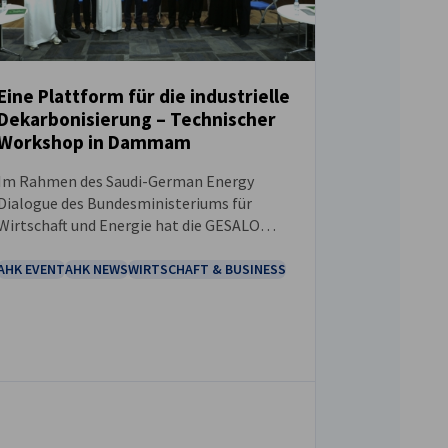
Eine Plattform für die industrielle
Dekarbonisierung – Technischer
NEUIGKEITEN
Workshop in Dammam
Im Rahmen des Saudi-German Energy
Dialogue des Bundesministeriums für
Wirtschaft und Energie hat die GESALO
gemeinsam mit dem Center for
Sustainable Energy Systems sowie H2-
AHK EVENT
AHK NEWS
WIRTSCHAFT & BUSINESS
diplo – Decarbonization Diplomacy einen
technischen Workshop zu
Dekarbonisierungspfaden für die Stahl-
und Zementindustrie an der King Fahd
University of Petroleum & Minerals
(KFUPM) mitveranstaltet.