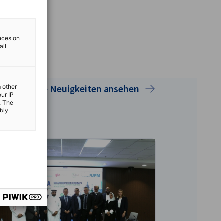
ences on
all
Alle Neuigkeiten ansehen
m other
our IP
. The
ibly