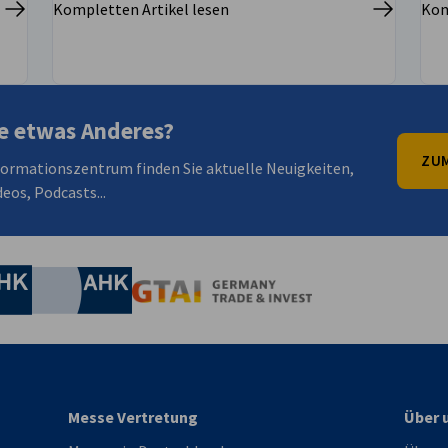
Kompletten Artikel lesen
Kom
e etwas Anderes?
ZUM
formationszentrum finden Sie aktuelle Neuigkeiten,
eos, Podcasts...
irtschaft und Energie
Industrie- und Handelskammer
Industrie- und Handelskammer
AHK.de
Germany Trade & In
Messe Vertretung
Über 