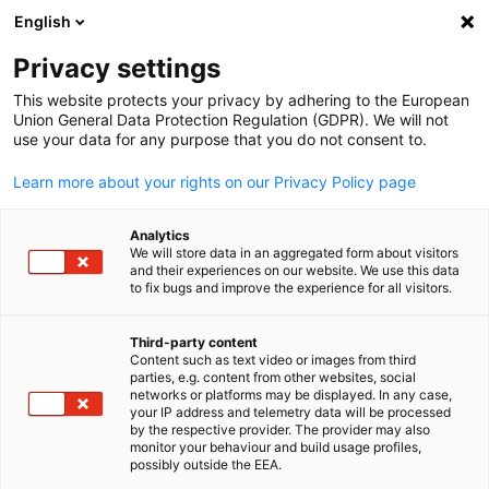
English
Suche öffnen
Navi
Ein
Privacy settings
This website protects your privacy by adhering to the European
Union General Data Protection Regulation (GDPR). We will not
use your data for any purpose that you do not consent to.
Learn more about your rights on our Privacy Policy page
Analytics
We will store data in an aggregated form about visitors
and their experiences on our website. We use this data
to fix bugs and improve the experience for all visitors.
News
12/03/2021
Third-party content
Absichtserklärung zur Deutsch
Content such as text video or images from third
parties, e.g. content from other websites, social
German
Saudischen
networks or platforms may be displayed. In any case,
your IP address and telemetry data will be processed
by the respective provider. The provider may also
Wasserstoffzusammenarbeit
monitor your behaviour and build usage profiles,
possibly outside the EEA.