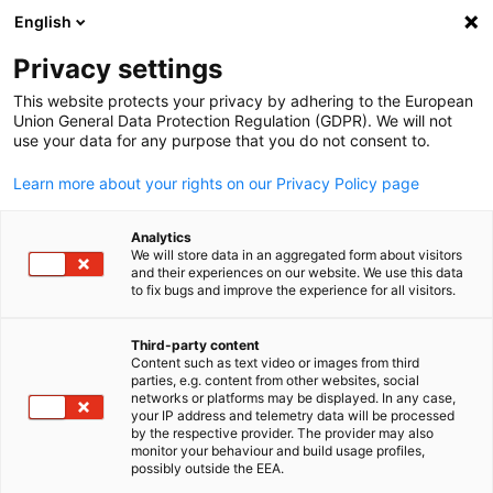
English
Suche öffnen
Navi
Ein
Privacy settings
This website protects your privacy by adhering to the European
Union General Data Protection Regulation (GDPR). We will not
use your data for any purpose that you do not consent to.
Learn more about your rights on our Privacy Policy page
Analytics
We will store data in an aggregated form about visitors
and their experiences on our website. We use this data
to fix bugs and improve the experience for all visitors.
GESAlaw Rountable Special Economic Zones
News
04/10/2023
Third-party content
Content such as text video or images from third
parties, e.g. content from other websites, social
GESAlaw Roundtable: Special
German
networks or platforms may be displayed. In any case,
your IP address and telemetry data will be processed
Economic Zones
by the respective provider. The provider may also
monitor your behaviour and build usage profiles,
possibly outside the EEA.