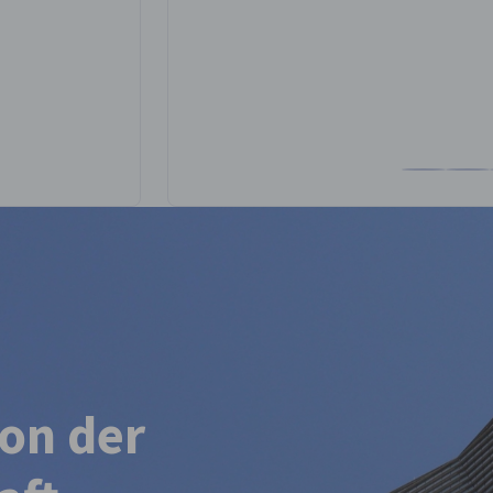
Alkutbi auf der Facebook gehen
ajah Alkutbi auf der LinkedIn gehen
Frau Najah Alkutbi auf der Instagram gehen
Zum Profil 
Zum Pr
NEN
ZEITSCHRIFTEN
ion der