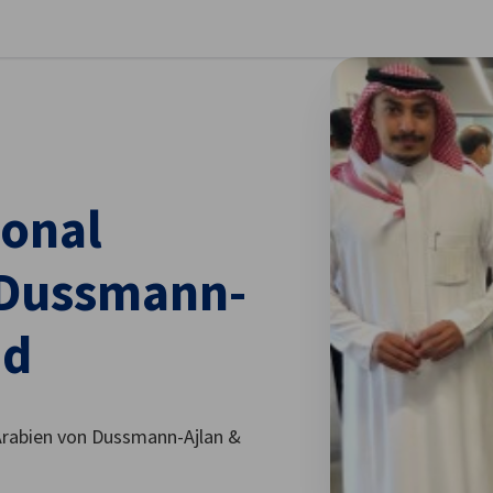
stellungen schließen
ional
 Dussmann-
ad
Arabien von Dussmann-Ajlan &