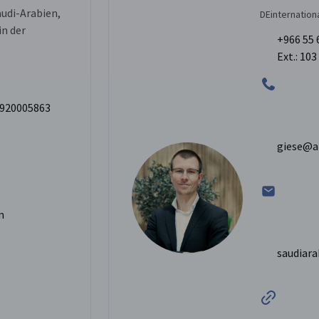
audi-Arabien,
DEinternation
in der
+966 55 
Ext.: 103
6 920005863
giese@a
m
saudiara
Bild 1 von 6
1 / 6