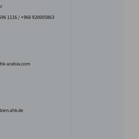
al
696 1116 / +966 920005863
hk-arabia.com
bien.ahk.de