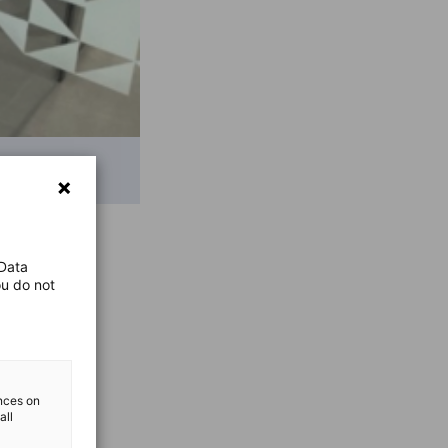
 Data
ou do not
ences on
all