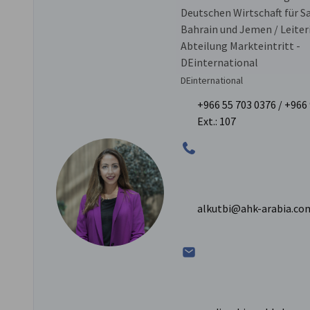
Deutschen Wirtschaft für S
Bahrain und Jemen / Leiter
Abteilung Markteintritt -
DEinternational
DEinternational
+966 55 703 0376 / +96
Ext.: 107
zum vorherigen Bild
zum nächsten Bild
alkutbi@ahk-arabia.co