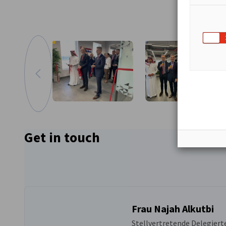
zum vorherigen Bild
Vergrößern
Get in touch
Frau Najah Alkutbi
Stellvertretende Delegiert