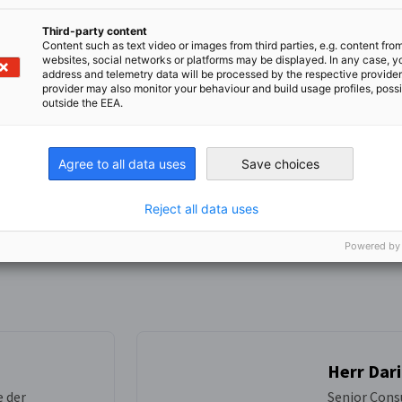
Third-party content
Content such as text video or images from third parties, e.g. content fro
websites, social networks or platforms may be displayed. In any case, y
address and telemetry data will be processed by the respective provider
provider may also monitor your behaviour and build usage profiles, poss
outside the EEA.
Agree to all data uses
Save choices
Bildbeschreibung nicht verfügbar
Dussmann Ajlan Regional Headquarters
Reject all data uses
Powered by
Herr Dari
e der
Senior Cons