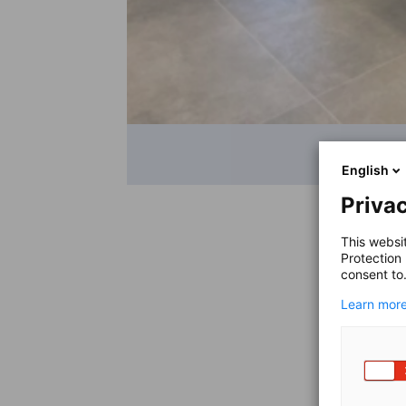
English
Privac
This websi
Protection
consent to
Learn more