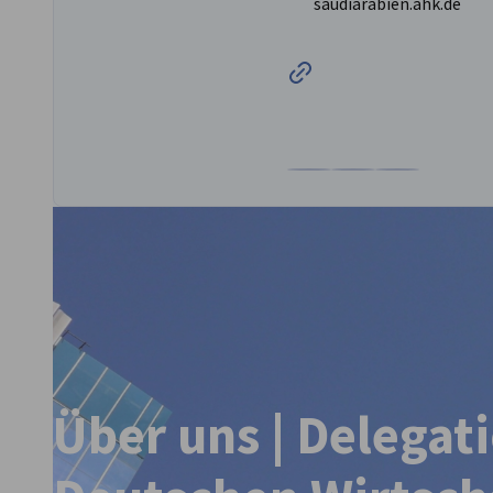
saudiarabien.ahk.de
Zum Profil von Frau Najah 
Zum Profil von Frau N
Zum Profil von 
BUSINESS PUBLIKATIONEN
LÄNDER INFORMATIO
NEUIGKEITEN
Verkleinern
Über uns | Delegat