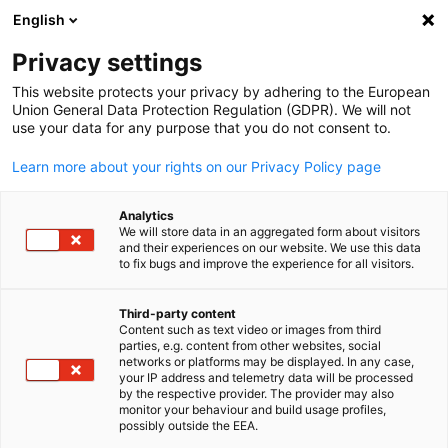
English
Suche öffnen
Navi
Ein
Privacy settings
This website protects your privacy by adhering to the European
Union General Data Protection Regulation (GDPR). We will not
use your data for any purpose that you do not consent to.
Learn more about your rights on our Privacy Policy page
Analytics
We will store data in an aggregated form about visitors
and their experiences on our website. We use this data
to fix bugs and improve the experience for all visitors.
Image by HFP Projects, 888d3e72-c7d5-4682-bdb9-ae0e7e5483d
(004) / HFP Projects
Third-party content
News
05/06/2025
Content such as text video or images from third
parties, e.g. content from other websites, social
German
networks or platforms may be displayed. In any case,
Fußballdelegation| 28. Mai - 2.
your IP address and telemetry data will be processed
by the respective provider. The provider may also
Juni 2025
monitor your behaviour and build usage profiles,
possibly outside the EEA.