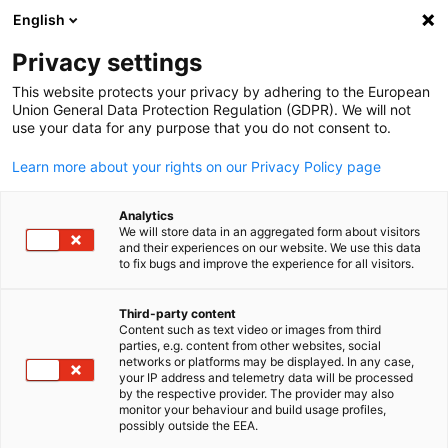
English
Suche öffnen
Navi
Ein
Privacy settings
This website protects your privacy by adhering to the European
Union General Data Protection Regulation (GDPR). We will not
use your data for any purpose that you do not consent to.
Learn more about your rights on our Privacy Policy page
Analytics
We will store data in an aggregated form about visitors
and their experiences on our website. We use this data
to fix bugs and improve the experience for all visitors.
News
26/08/2025
Third-party content
GESALO auf der New Global
Content such as text video or images from third
parties, e.g. content from other websites, social
German
networks or platforms may be displayed. In any case,
Sport Conference
your IP address and telemetry data will be processed
by the respective provider. The provider may also
monitor your behaviour and build usage profiles,
possibly outside the EEA.
Diese Woche nahm das Deutsche Saudi-Arabische