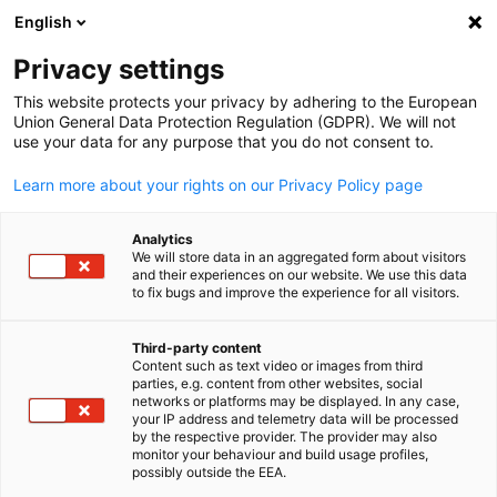
English
Suche öffnen
Navi
Ein
Privacy settings
This website protects your privacy by adhering to the European
Union General Data Protection Regulation (GDPR). We will not
use your data for any purpose that you do not consent to.
Learn more about your rights on our Privacy Policy page
Analytics
We will store data in an aggregated form about visitors
and their experiences on our website. We use this data
to fix bugs and improve the experience for all visitors.
GESALO
News
06/02/2026
Third-party content
Content such as text video or images from third
parties, e.g. content from other websites, social
Besuch der Fruit Logistica I
German
networks or platforms may be displayed. In any case,
your IP address and telemetry data will be processed
Messe Berlin
by the respective provider. The provider may also
monitor your behaviour and build usage profiles,
possibly outside the EEA.