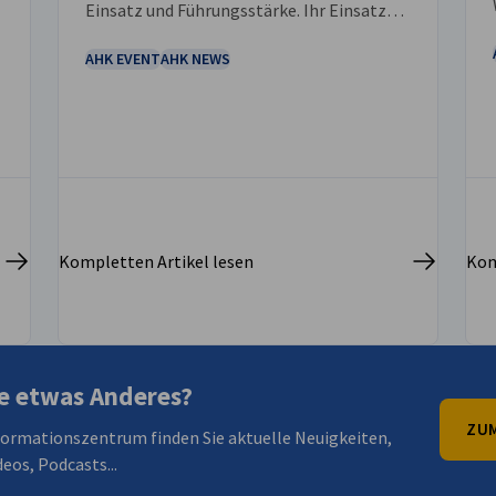
Einsatz und Führungsstärke. Ihr Einsatz
hat Partnerschaften gestärkt, die
Zusammenarbeit gefördert und einen
AHK EVENT
AHK NEWS
n
bleibenden positiven Einfluss auf unsere
Gemeinschaften ausgeübt.
Kompletten Artikel lesen
Kom
e etwas Anderes?
ZUM
formationszentrum finden Sie aktuelle Neuigkeiten,
eos, Podcasts...