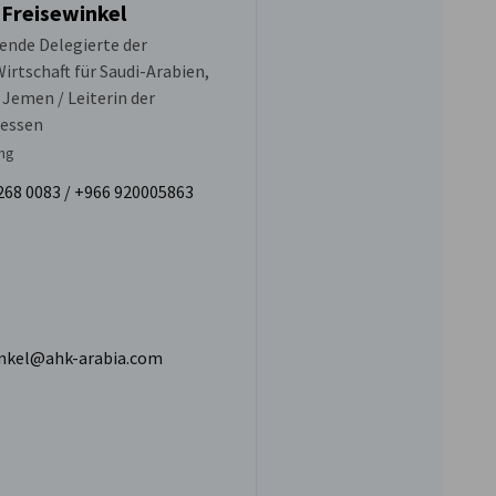
 Freisewinkel
tende Delegierte der
irtschaft für Saudi-Arabien,
 Jemen / Leiterin der
Messen
ng
268 0083 / +966 920005863
inkel@ahk-arabia.com