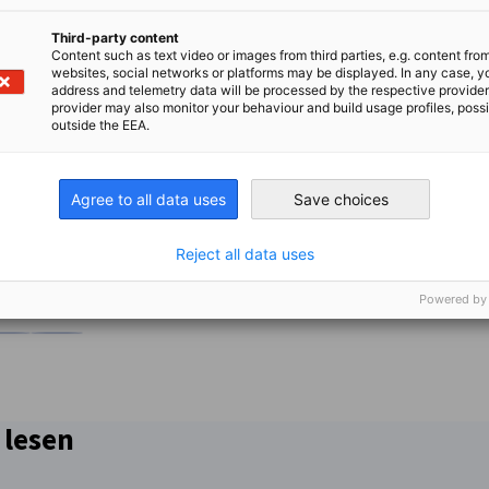
Third-party content
Content such as text video or images from third parties, e.g. content fro
websites, social networks or platforms may be displayed. In any case, y
address and telemetry data will be processed by the respective provider
provider may also monitor your behaviour and build usage profiles, poss
outside the EEA.
Agree to all data uses
Save choices
Reject all data uses
Powered by
en
en
 Xing teilen
Kopiere URL zum Clipboard
 lesen