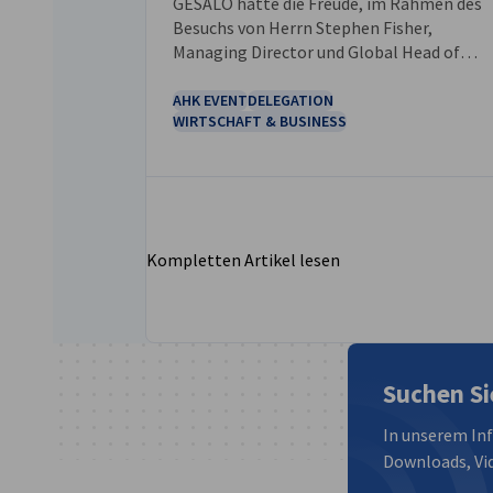
GESALO hatte die Freude, im Rahmen des
Besuchs von Herrn Stephen Fisher,
Managing Director und Global Head of
Government & Public Affairs der Deutsche
Bank, einen exklusiven CEO Roundtable
AHK EVENT
DELEGATION
WIRTSCHAFT & BUSINESS
auszurichten.
Kompletten Artikel lesen
Suchen Si
In unserem In
Downloads, Vid