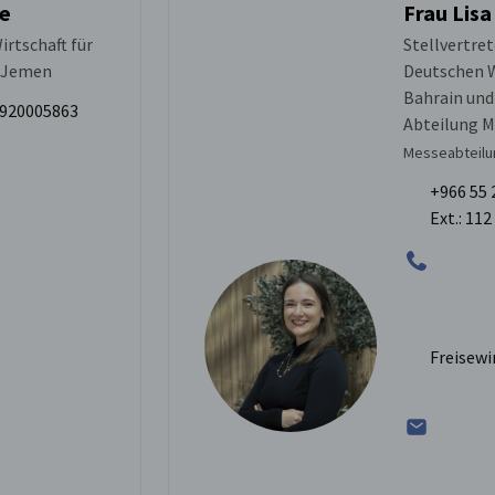
te
Frau Lisa
irtschaft für
Stellvertre
d Jemen
Deutschen W
Bahrain und
6 920005863
Abteilung 
Messeabteilu
+966 55 
Ext.: 112
Freisew