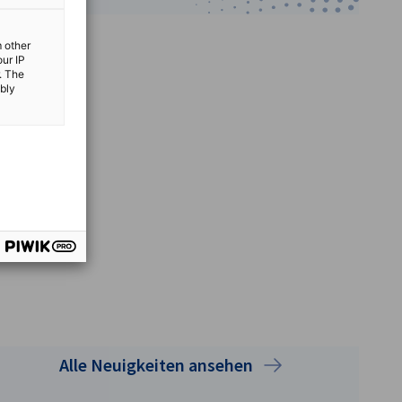
m other
our IP
. The
ibly
vorherige
nächste
Alle Neuigkeiten ansehen