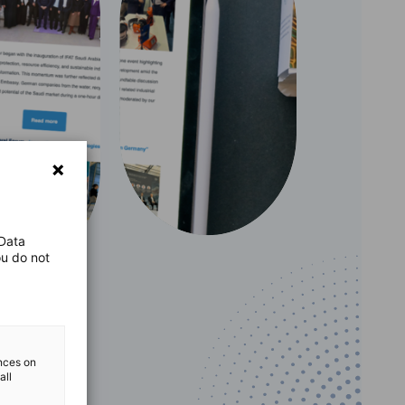
 Data
ou do not
ences on
all