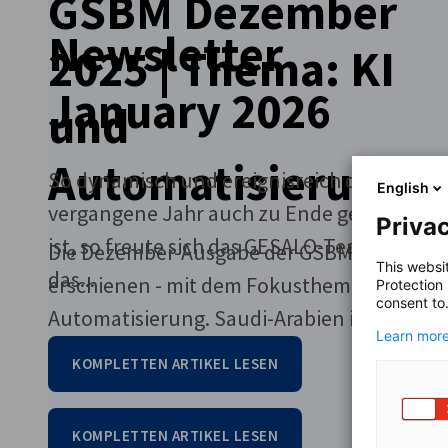
GSBM Dezember
Newsletter
2025 | Thema: KI
January 2026
und
Automatisierung
So dynamisch und ereignisreich das
English
vergangene Jahr auch zu Ende gegangen
Privac
ist, so freute sich das GESALO-Team darauf,
Die Dezember-Ausgabe der GSBM ist
This websi
das...
erschienen - mit dem Fokusthema KI und
Protection
consent to
Automatisierung. Saudi-Arabien investiert
Learn more
im...
KOMPLETTEN ARTIKEL LESEN
KOMPLETTEN ARTIKEL LESEN