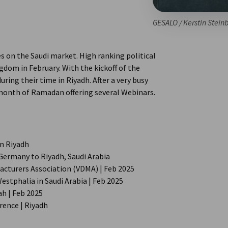
GESALO / Kerstin Stein
s on the Saudi market. High ranking political
gdom in February. With the kickoff of the
ing their time in Riyadh. After a very busy
month of Ramadan offering several Webinars.
in Riyadh
 Germany to Riyadh, Saudi Arabia
cturers Association (VDMA) | Feb 2025
tphalia in Saudi Arabia | Feb 2025
h | Feb 2025
rence | Riyadh