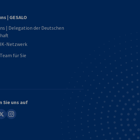
uns | GESALO
ns | Delegation der Deutschen
haft
HK-Netzwerk
Team für Sie
n Sie uns auf
in
instagram