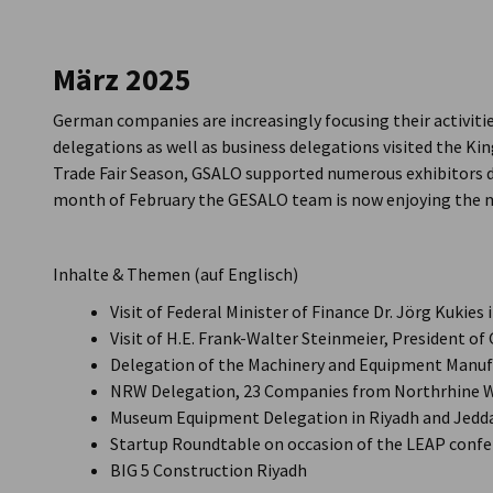
Saudi Arabia
März 2025
German companies are increasingly focusing their activitie
delegations as well as business delegations visited the Kin
Trade Fair Season, GSALO supported numerous exhibitors dur
month of February the GESALO team is now enjoying the 
Inhalte & Themen (auf Englisch)
Visit of Federal Minister of Finance Dr. Jörg Kukies 
Visit of H.E. Frank-Walter Steinmeier, President of
Delegation of the Machinery and Equipment Manufa
NRW Delegation, 23 Companies from Northrhine Wes
Museum Equipment Delegation in Riyadh and Jedda
Startup Roundtable on occasion of the LEAP confe
BIG 5 Construction Riyadh