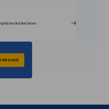
University of Petroleum & Minerals
(KFUPM) mitveranstaltet.
pletten Artikel lesen
 INFO HUB
vest