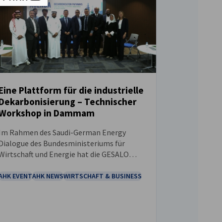
Eine Plattform für die industrielle
Dekarbonisierung – Technischer
NEUIGKEITEN
Workshop in Dammam
Im Rahmen des Saudi-German Energy
Dialogue des Bundesministeriums für
Wirtschaft und Energie hat die GESALO
gemeinsam mit dem Center for
Sustainable Energy Systems sowie H2-
AHK EVENT
AHK NEWS
WIRTSCHAFT & BUSINESS
diplo – Decarbonization Diplomacy einen
technischen Workshop zu
Dekarbonisierungspfaden für die Stahl-
und Zementindustrie an der King Fahd