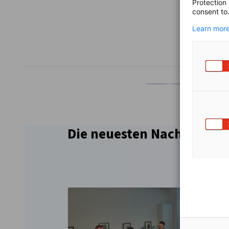
Protection
consent to
Learn more
TEILEN
Auf Facebook teilen
Auf LinkedIn teil
Auf X teil
Auf
Die neuesten Nachrichten