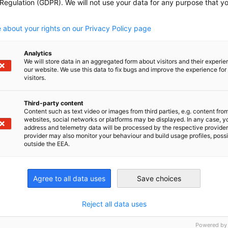
 Regulation (GDPR). We will not use your data for any purpose that y
.
 about your rights on our Privacy Policy page
Analytics
We will store data in an aggregated form about visitors and their experi
our website. We use this data to fix bugs and improve the experience for 
visitors.
en
en
 Xing teilen
Kopiere URL zum Clipboard
Third-party content
Content such as text video or images from third parties, e.g. content fro
websites, social networks or platforms may be displayed. In any case, y
address and telemetry data will be processed by the respective provider
 lesen
provider may also monitor your behaviour and build usage profiles, poss
outside the EEA.
Agree to all data uses
Save choices
Reject all data uses
Powered by