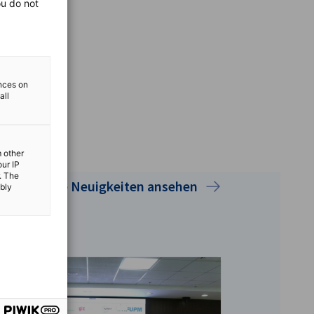
ou do not
ences on
all
m other
our IP
. The
Alle Neuigkeiten ansehen
ibly