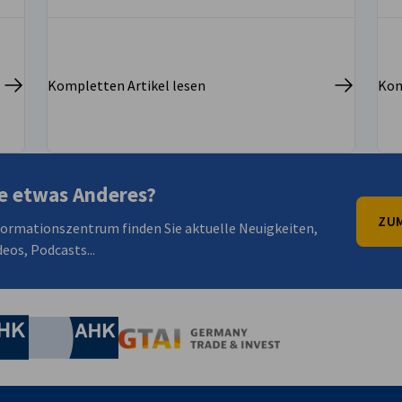
Kompletten Artikel lesen
Kom
e etwas Anderes?
ZUM
formationszentrum finden Sie aktuelle Neuigkeiten,
eos, Podcasts...
irtschaft und Energie
Industrie- und Handelskammer
Industrie- und Handelskammer
AHK.de
Germany Trade & In