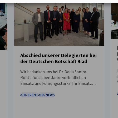
Abschied unserer Delegierten bei
der Deutschen Botschaft Riad
NEUIGKEITEN
Wir bedanken uns bei Dr. Dalia Samra-
Rohte für sieben Jahre vorbildlichen
Einsatz und Führungsstärke. Ihr Einsatz
hat Partnerschaften gestärkt, die
Zusammenarbeit gefördert und einen
AHK EVENT
AHK NEWS
n
bleibenden positiven Einfluss auf unsere
Gemeinschaften ausgeübt.