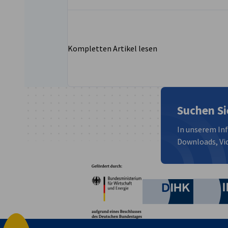
Kompletten Artikel lesen
Suchen Si
In unserem In
Downloads, Vid
Partner
Bundesministerium für W
Deutsche 