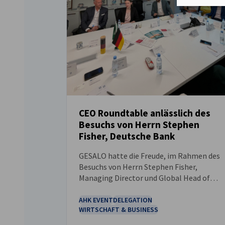
CEO Roundtable anlässlich des
Besuchs von Herrn Stephen
NEUIGKEITEN
Fisher, Deutsche Bank
GESALO hatte die Freude, im Rahmen des
Besuchs von Herrn Stephen Fisher,
Managing Director und Global Head of
Government & Public Affairs der Deutsche
Bank, einen exklusiven CEO Roundtable
AHK EVENT
DELEGATION
WIRTSCHAFT & BUSINESS
auszurichten.