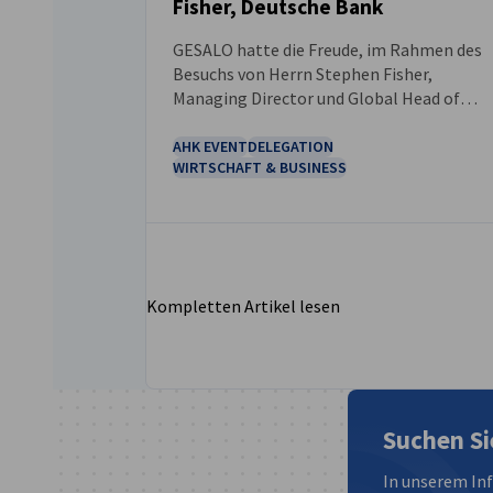
NEUIGKEITEN
Fisher, Deutsche Bank
GESALO hatte die Freude, im Rahmen des
Besuchs von Herrn Stephen Fisher,
Managing Director und Global Head of
Government & Public Affairs der Deutsche
Bank, einen exklusiven CEO Roundtable
AHK EVENT
DELEGATION
WIRTSCHAFT & BUSINESS
auszurichten.
Kompletten Artikel lesen
Suchen Si
In unserem In