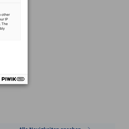
m other
our IP
. The
ibly