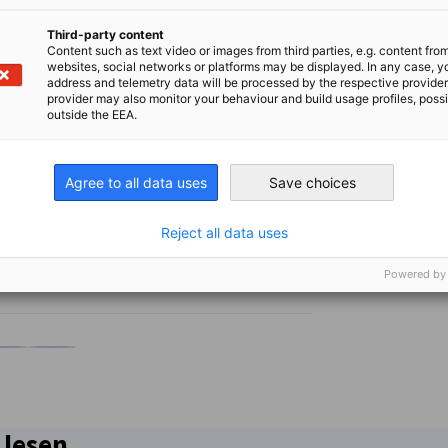
der Germany Trade & Invest GmbH sowie
erfügung.
Third-party content
Content such as text video or images from third parties, e.g. content fro
websites, social networks or platforms may be displayed. In any case, y
address and telemetry data will be processed by the respective provider
provider may also monitor your behaviour and build usage profiles, poss
outside the EEA.
AFT & BUSINESS
Agree to all data uses
Save choices
Reject all data uses
Powered by
en
en
 Xing teilen
Kopiere URL zum Clipboard
 lesen