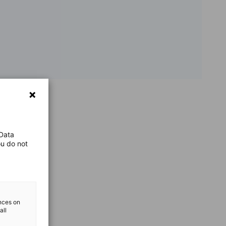
 Data
ou do not
ences on
all