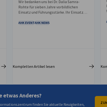
Wir bedanken uns bei Dr. Dalia Samra-
Rohte für sieben Jahre vorbildlichen
Einsatz und Führungsstärke. Ihr Einsatz
hat Partnerschaften gestärkt, die
Zusammenarbeit gefördert und einen
AHK EVENT
AHK NEWS
n
bleibenden positiven Einfluss auf unsere
Gemeinschaften ausgeübt.
Kompletten Artikel lesen
Kom
e etwas Anderes?
ZUM
formationszentrum finden Sie aktuelle Neuigkeiten,