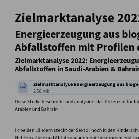
Zielmarktanalyse 202
Saudi Arabia
Energieerzeugung aus bio
Abfallstoffen mit Profilen
Zielmarktanalyse 2022: Energieerzeugu
Abfallstoffen in Saudi-Arabien & Bahrai
PDF
DATEITYP:
Dateigröße:
2.58 mb
Diese Studie beschreibt und analysiert das Potenzial für
Arabien und Bahrain.
In beiden Ländern steckt der Sektor noch in den Kindersc
NetZero-Ziele und Abfallmanagement bekommen erst in d