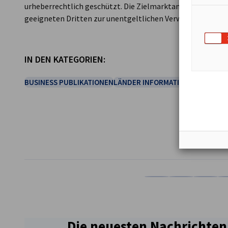
urheberrechtlich geschützt. Die Zielmarktanalyse steht 
geeigneten Dritten zur unentgeltlichen Verwertung zur V
IN DEN KATEGORIEN:
BUSINESS PUBLIKATIONEN
LÄNDER INFORMATIONEN
WIRTSCH
TEILEN
Auf Facebook teilen
Auf LinkedIn teil
Auf X teil
Auf
Die neuesten Nachrichten