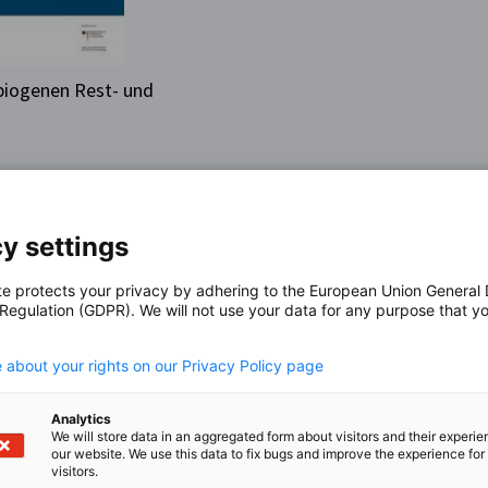
biogenen Rest- und
schutz (BMWK) Öffentlichkeitsarbeit 11019
y settings
gation der Deutschen Wirtschaft für Saudi-
te protects your privacy by adhering to the European Union General
 Regulation (GDPR). We will not use your data for any purpose that y
 und Jemen (AHK Saudi-Arabien) Pure, Block B,
.
 3239 Riyadh 12364 Kingdom of Saudi Arabia
 about your rights on our Privacy Policy page
Analytics
We will store data in an aggregated form about visitors and their experi
ergie für das Projekt „Energieerzeugung aus
our website. We use this data to fix bugs and improve the experience for 
visitors.
Werk, einschließlich aller seiner Teile, ist