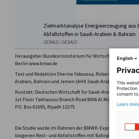
Zielmarktanalyse Energieerzeugung aus 
Abfallstoffen in Saudi-Arabien & Bahrain
GESALO / GESALO
Herausgeber Bundesministerium für Wirtschaft und Klima
English
Berlin www.bmwi.de
Privac
Text und Redaktion Sherine Fakoussa, Robert Gehrke , Dele
Arabien, Bahrain und Jemen (AHK Saudi-Arabien)
This websi
Protection
Kontakt: Deutschen Wirtschaft für Saudi-Arabien, Bahrain
consent to
1st Floor Takhassusi Branch Road 8006 Al Mohammadiyyah
Learn more
P.O. Box 61695, Riyadh 11575
Die Studie wurde im Rahmen der BMWK-Exportinitiative En
biogenen Rest- und Abfallstoffen mit Bahrain“ erstellt. Das 