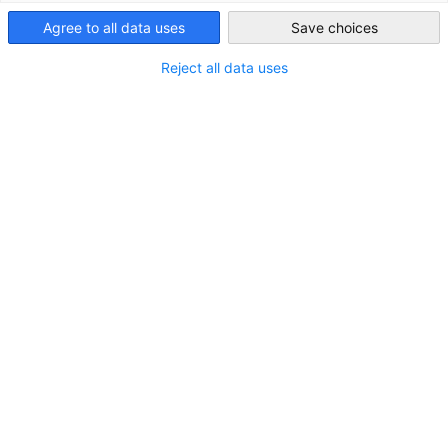
Märkte abdecken.
Agree to all data uses
Save choices
Saudi Arabia
Reject all data uses
Die Koelnmesse und GESALO arbeiten eng zusammen, um
die deutsch-saudischen Handelsbeziehungen durch Messen
und Wirtschaftsdelegationen zu stärken. GESALO fungiert
als lokaler Partner und offizieller Messevertreter der
Koelnmesse in Saudi-Arabien und unterstützt Aussteller,
Besucher und Delegationen. Diese Zusammenarbeit
verbindet deutsche Innovationen mit den Chancen der Saudi
Vision 2030.