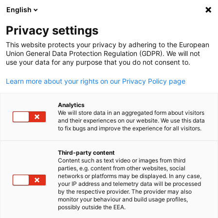
English
Suche öffnen
Navi
Ein
Privacy settings
This website protects your privacy by adhering to the European
Union General Data Protection Regulation (GDPR). We will not
use your data for any purpose that you do not consent to.
Learn more about your rights on our Privacy Policy page
Analytics
We will store data in an aggregated form about visitors
and their experiences on our website. We use this data
to fix bugs and improve the experience for all visitors.
Koelnmesse
Koelnmesse
Third-party content
Content such as text video or images from third
parties, e.g. content from other websites, social
German
networks or platforms may be displayed. In any case,
Die Koelnmesse GmbH ist einer der führenden internationalen
your IP address and telemetry data will be processed
Messeveranstalter mit Sitz in Köln. Das 1924 gegründete
by the respective provider. The provider may also
monitor your behaviour and build usage profiles,
Unternehmen organisiert jährlich rund 80 Messen, Ausstellung
possibly outside the EEA.
und Veranstaltungen in Köln und weltweit, die viele Branchen 