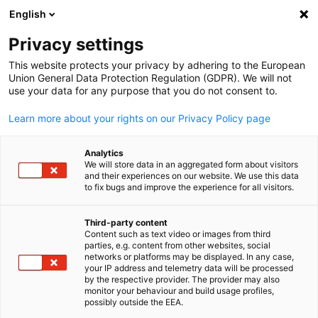
English
Suche öffnen
Navi
Ein
Privacy settings
This website protects your privacy by adhering to the European
Union General Data Protection Regulation (GDPR). We will not
use your data for any purpose that you do not consent to.
Learn more about your rights on our Privacy Policy page
Analytics
We will store data in an aggregated form about visitors
and their experiences on our website. We use this data
to fix bugs and improve the experience for all visitors.
Henkel
Henkel GCC
Third-party content
Content such as text video or images from third
parties, e.g. content from other websites, social
German
networks or platforms may be displayed. In any case,
Henkel ist seit 1998 in den Ländern des Golf-Kooperationsrats
your IP address and telemetry data will be processed
(GCC) tätig und spielt seitdem eine Schlüsselrolle bei der
by the respective provider. The provider may also
monitor your behaviour and build usage profiles,
Gestaltung der Industrie und der Unterstützung der Gemeinde
possibly outside the EEA.
in der gesamten Golfregion. Als Teil von Henkel, einem 1876