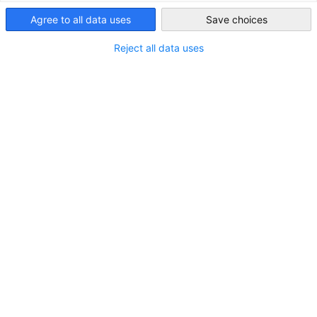
komplexe architektonische Lösungen spezialisiert.
Agree to all data uses
Save choices
Saudi Arabia
Reject all data uses
Im Mittelpunkt des Geschäftsmodells von SL Rasch steht die
Verantwortung über den gesamten Lebenszyklus. Das
Unternehmen vereint Planung, Engineering, technische
Validierung, Fertigungskoordination, Montageüberwachung
und Betriebsunterstützung in einer integrierten
Leistungsstruktur.
Dadurch entsteht eine einheitliche Verantwortungskette
über den gesamten Projektlebenszyklus hinweg – was
Schnittstellenrisiken reduziert, die Planungsqualität
sicherstellt und eine zuverlässige Umsetzung vom Konzept