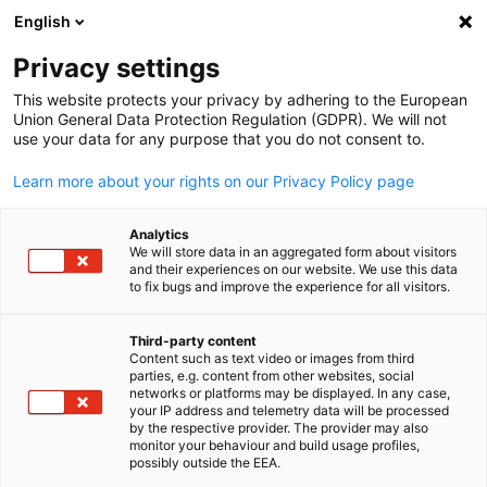
English
Suche öffnen
Navi
Ein
Privacy settings
This website protects your privacy by adhering to the European
Union General Data Protection Regulation (GDPR). We will not
use your data for any purpose that you do not consent to.
Learn more about your rights on our Privacy Policy page
Analytics
We will store data in an aggregated form about visitors
and their experiences on our website. We use this data
to fix bugs and improve the experience for all visitors.
SL RASCH
SL RASCH
Third-party content
Content such as text video or images from third
parties, e.g. content from other websites, social
German
networks or platforms may be displayed. In any case,
Die SL Rasch GmbH Contracting ist ein in Stuttgart ansässiges
your IP address and telemetry data will be processed
Planungs- und Bauunternehmen, das sich auf
by the respective provider. The provider may also
monitor your behaviour and build usage profiles,
Leichtbauarchitektur, versenkbare Beschattungssysteme,
possibly outside the EEA.
Membrankonstruktionen, Fassadenberatung und technisch