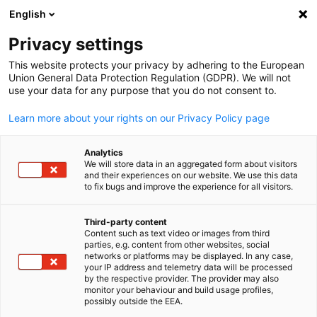
English
Suche öffnen
Navi
Ein
Privacy settings
This website protects your privacy by adhering to the European
Union General Data Protection Regulation (GDPR). We will not
use your data for any purpose that you do not consent to.
Learn more about your rights on our Privacy Policy page
Analytics
We will store data in an aggregated form about visitors
and their experiences on our website. We use this data
to fix bugs and improve the experience for all visitors.
GESALO
Event
11/10/2026
Third-party content
Content such as text video or images from third
parties, e.g. content from other websites, social
Bayerischer
German
networks or platforms may be displayed. In any case,
your IP address and telemetry data will be processed
Gemeinschaftsstand auf der
by the respective provider. The provider may also
monitor your behaviour and build usage profiles,
FABEX / MACH Saudi Arabia 20
possibly outside the EEA.